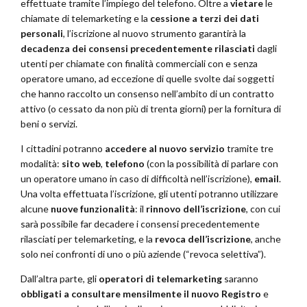
effettuate tramite l’impiego del telefono. Oltre a
vietare
le
chiamate di telemarketing e la
cessione a terzi dei dati
personali
, l’iscrizione al nuovo strumento garantirà la
decadenza dei consensi precedentemente rilasciati
dagli
utenti per chiamate con finalità commerciali con e senza
operatore umano, ad eccezione di quelle svolte dai soggetti
che hanno raccolto un consenso nell’ambito di un contratto
attivo (o cessato da non più di trenta giorni) per la fornitura di
beni o servizi.
I cittadini potranno
accedere al nuovo servizio
tramite tre
modalità:
sito web
,
telefono
(con la possibilità di parlare con
un operatore umano in caso di difficoltà nell’iscrizione),
email
.
Una volta effettuata l’iscrizione, gli utenti potranno utilizzare
alcune
nuove funzionalità
: il
rinnovo dell’iscrizione
, con cui
sarà possibile far decadere i consensi precedentemente
rilasciati per telemarketing, e la
revoca dell’iscrizione
, anche
solo nei confronti di uno o più aziende (“revoca selettiva”).
Dall’altra parte, gli
operatori di telemarketing
saranno
obbligati a consultare mensilmente il nuovo Registro
e