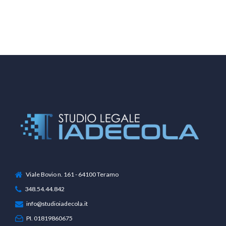
Spid: le tutele richieste dal
Garante privacy
Viale Bovio n. 161 - 64100 Teramo
348.54.44.842
info@studioiadecola.it
PI. 01819860675