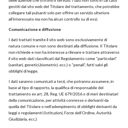
delle aziende che offrono il servizio. I dati non sono in tal caso
gestiti dal sito web del Titolare del trattamento, che potrebbe
collegare tali pulsanti solo per offrire un servizio ulteriore
all’interessato ma non ha alcun controllo su di essi.
Comunicazione e diffusione
I dati trattati tramite il sito web sono esclusivamente di
natura comune e non sono destinati alla diffusione. Il Titolare
non richiede e non ha interesse a rilevare e trattare attraverso
il sito web dati classificati dal Regolamento come “particolari”
(sanitari, genetici,biometrici, ecc.) o “penali”, fatti salvi gli
obblighi di legge.
I dati saranno comunicati a terzi, che potranno assumere, in
base al tipo di rapporto, la qualifica di responsabile del
trattamento ex art. 28, Reg. UE 679/2016 o di meri destinatari
della comunicazione, per attività connesse o derivanti da
quella del Titolare o nell’adempimento di obblighi derivanti da
leggi o regolamenti (Istituzioni, Forze dell’Ordine, Autorità
Giudiziaria, ecc.)