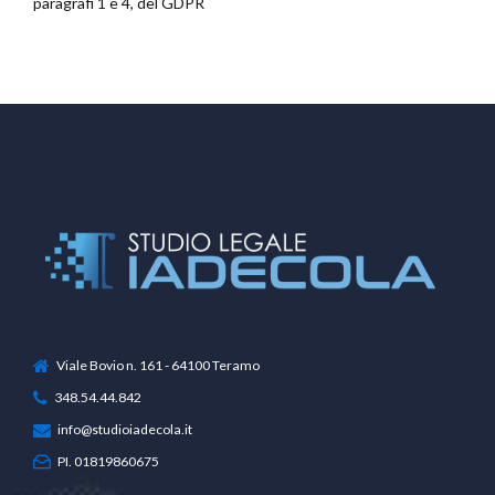
paragrafi 1 e 4, del GDPR
Viale Bovio n. 161 - 64100 Teramo
348.54.44.842
info@studioiadecola.it
PI. 01819860675