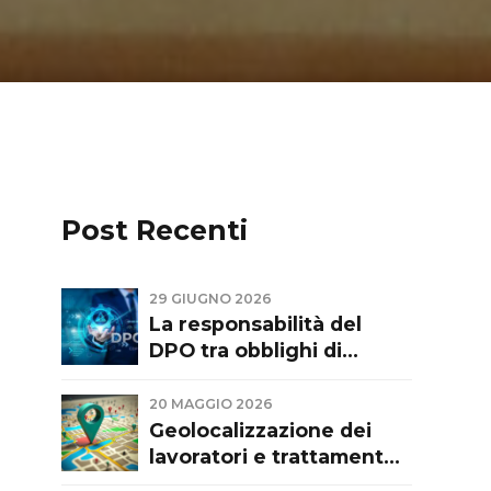
Post Recenti
29 GIUGNO 2026
La responsabilità del
DPO tra obblighi di
consulenza,
indipendenza e limiti
20 MAGGIO 2026
funzionali. Commento a
Geolocalizzazione dei
sentenza del Tribunale di
lavoratori e trattamento
Firenze del 28.05.26
dati personali: tra