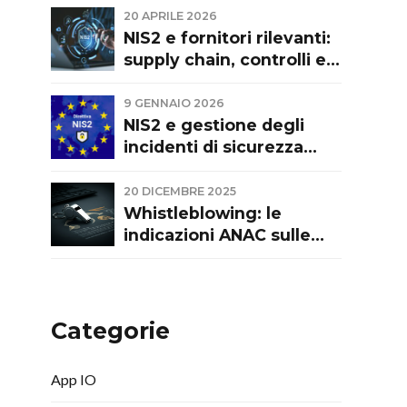
evoluzione normativa e
20 APRILE 2026
recente giurisprudenza.
NIS2 e fornitori rilevanti:
Commento a Cass. Civ.
supply chain, controlli e
sez. I, ord. 9374/2026
responsabilità
9 GENNAIO 2026
NIS2 e gestione degli
incidenti di sicurezza
informatica: pubblicate le
Linee guida di ACN
20 DICEMBRE 2025
Whistleblowing: le
indicazioni ANAC sulle
segnalazioni interne
Categorie
App IO