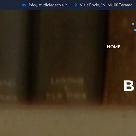
info@studioiadecola.it
Viale Bovio, 161 64100 Teramo
HOME
B