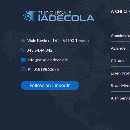
A CHI CI
Amministr
Viale Bovio n. 161 - 64100 Teramo
Aziende
348.54.44.842
info@studioiadecola.it
Cittadini
PI. 01819860675
Liberi Prof
Follow on LinkedIn
Studi Medi
Altri Serviz