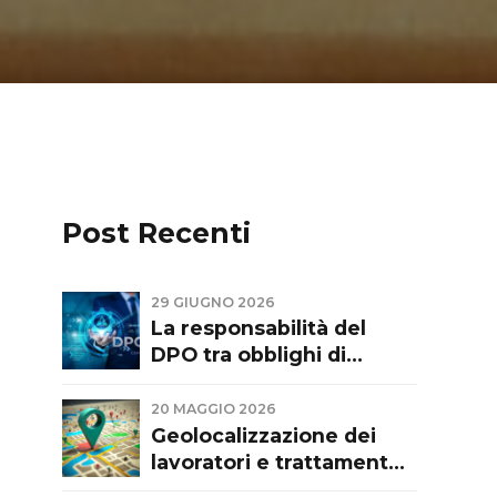
Post Recenti
29 GIUGNO 2026
La responsabilità del
DPO tra obblighi di
consulenza,
indipendenza e limiti
20 MAGGIO 2026
funzionali. Commento a
Geolocalizzazione dei
sentenza del Tribunale di
lavoratori e trattamento
Firenze del 28.05.26
dati personali: tra