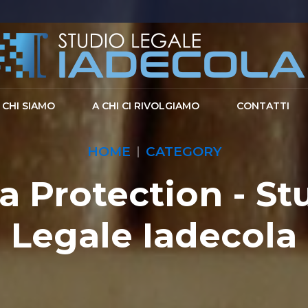
CHI SIAMO
A CHI CI RIVOLGIAMO
CONTATTI
HOME
CATEGORY
a Protection - St
Legale Iadecola