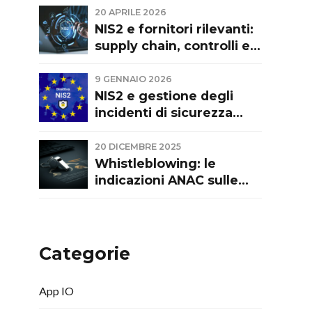
evoluzione normativa e
20 APRILE 2026
recente giurisprudenza.
NIS2 e fornitori rilevanti:
Commento a Cass. Civ.
supply chain, controlli e
sez. I, ord. 9374/2026
responsabilità
9 GENNAIO 2026
NIS2 e gestione degli
incidenti di sicurezza
informatica: pubblicate le
Linee guida di ACN
20 DICEMBRE 2025
Whistleblowing: le
indicazioni ANAC sulle
segnalazioni interne
Categorie
App IO