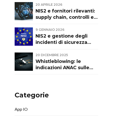
evoluzione normativa e
20 APRILE 2026
recente giurisprudenza.
NIS2 e fornitori rilevanti:
Commento a Cass. Civ.
supply chain, controlli e
sez. I, ord. 9374/2026
responsabilità
9 GENNAIO 2026
NIS2 e gestione degli
incidenti di sicurezza
informatica: pubblicate le
Linee guida di ACN
20 DICEMBRE 2025
Whistleblowing: le
indicazioni ANAC sulle
segnalazioni interne
Categorie
App IO