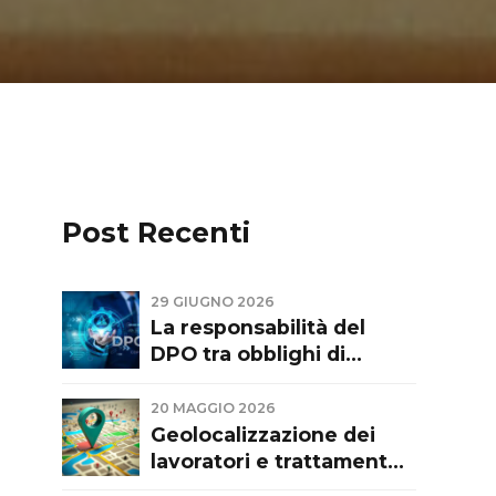
Post Recenti
29 GIUGNO 2026
La responsabilità del
DPO tra obblighi di
consulenza,
indipendenza e limiti
20 MAGGIO 2026
funzionali. Commento a
Geolocalizzazione dei
sentenza del Tribunale di
lavoratori e trattamento
Firenze del 28.05.26
dati personali: tra