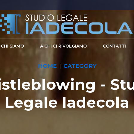
CHI SIAMO
A CHI CI RIVOLGIAMO
CONTATTI
HOME
CATEGORY
stleblowing - St
Legale Iadecola