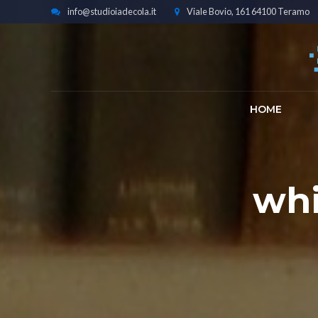
info@studioiadecola.it
Viale Bovio, 161 64100 Teramo
HOME
whi