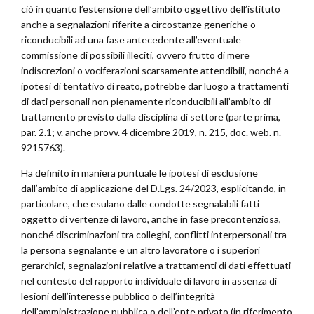
ciò in quanto l’estensione dell’ambito oggettivo dell’istituto
anche a segnalazioni riferite a circostanze generiche o
riconducibili ad una fase antecedente all’eventuale
commissione di possibili illeciti, ovvero frutto di mere
indiscrezioni o vociferazioni scarsamente attendibili, nonché a
ipotesi di tentativo di reato, potrebbe dar luogo a trattamenti
di dati personali non pienamente riconducibili all’ambito di
trattamento previsto dalla disciplina di settore (parte prima,
par. 2.1; v. anche provv. 4 dicembre 2019, n. 215, doc. web. n.
9215763).
Ha definito in maniera puntuale le ipotesi di esclusione
dall’ambito di applicazione del D.Lgs. 24/2023, esplicitando, in
particolare, che esulano dalle condotte segnalabili fatti
oggetto di vertenze di lavoro, anche in fase precontenziosa,
nonché discriminazioni tra colleghi, conflitti interpersonali tra
la persona segnalante e un altro lavoratore o i superiori
gerarchici, segnalazioni relative a trattamenti di dati effettuati
nel contesto del rapporto individuale di lavoro in assenza di
lesioni dell’interesse pubblico o dell’integrità
dell’amministrazione pubblica o dell’ente privato (in riferimento