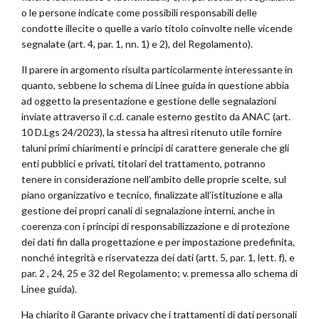
o le persone indicate come possibili responsabili delle
condotte illecite o quelle a vario titolo coinvolte nelle vicende
segnalate (art. 4, par. 1, nn. 1) e 2), del Regolamento).
Il parere in argomento risulta particolarmente interessante in
quanto, sebbene lo schema di Linee guida in questione abbia
ad oggetto la presentazione e gestione delle segnalazioni
inviate attraverso il c.d. canale esterno gestito da ANAC (art.
10 D.Lgs 24/2023), la stessa ha altresì ritenuto utile fornire
taluni primi chiarimenti e principi di carattere generale che gli
enti pubblici e privati, titolari del trattamento, potranno
tenere in considerazione nell’ambito delle proprie scelte, sul
piano organizzativo e tecnico, finalizzate all’istituzione e alla
gestione dei propri canali di segnalazione interni, anche in
coerenza con i principi di responsabilizzazione e di protezione
dei dati fin dalla progettazione e per impostazione predefinita,
nonché integrità e riservatezza dei dati (artt. 5, par. 1, lett. f), e
par. 2 , 24, 25 e 32 del Regolamento; v. premessa allo schema di
Linee guida).
Ha chiarito il Garante privacy che i trattamenti di dati personali