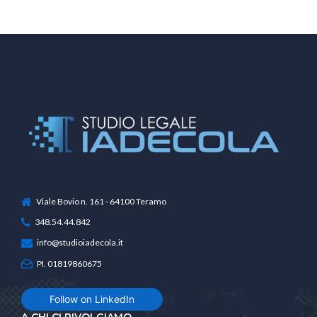
gestione delle segnalazioni
esterne
Viale Bovio n. 161 - 64100 Teramo
348.54.44.842
info@studioiadecola.it
PI. 01819860675
Follow on LinkedIn
A CHI CI RIVOLGIAMO