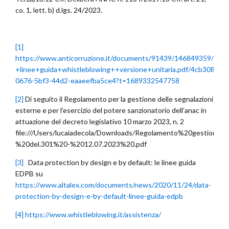
co. 1, lett. b) d.lgs. 24/2023.
[1]
https://www.anticorruzione.it/documents/91439/146849359/Deli
+linee+guida+whistleblowing++versione+unitaria.pdf/4cb30860-
0676-5bf3-44d2-eaaeefba5ce4?t=1689332547758
[2]
Di seguito il Regolamento per la gestione delle segnalazioni
esterne e per l’esercizio del potere sanzionatorio dell’anac in
attuazione del decreto legislativo 10 marzo 2023, n. 2
file:///Users/lucaiadecola/Downloads/Regolamento%20gestion
%20del.301%20-%2012.07.2023%20.pdf
[3]
Data protection by design e by default: le linee guida
EDPB su
https://www.altalex.com/documents/news/2020/11/24/data-
protection-by-design-e-by-default-linee-guida-edpb
[4]
https://www.whistleblowing.it/assistenza/