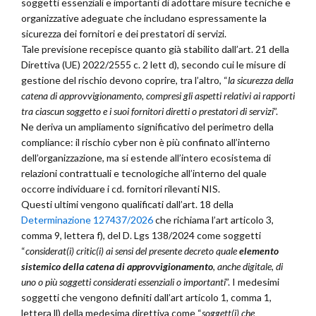
soggetti essenziali e importanti di adottare misure tecniche e
organizzative adeguate che includano espressamente la
sicurezza dei fornitori e dei prestatori di servizi.
Tale previsione recepisce quanto già stabilito dall’art. 21 della
Direttiva (UE) 2022/2555 c. 2 lett d), secondo cui le misure di
gestione del rischio devono coprire, tra l’altro, “
la sicurezza della
catena di approvvigionamento, compresi gli aspetti relativi ai rapporti
tra ciascun soggetto e i suoi fornitori diretti o prestatori di servizi
”.
Ne deriva un ampliamento significativo del perimetro della
compliance: il rischio cyber non è più confinato all’interno
dell’organizzazione, ma si estende all’intero ecosistema di
relazioni contrattuali e tecnologiche all’interno del quale
occorre individuare i cd. fornitori rilevanti NIS.
Questi ultimi vengono qualificati dall’art. 18 della
Determinazione 127437/2026
che richiama l’art articolo 3,
comma 9, lettera f), del D. Lgs 138/2024 come soggetti
“
considerat(i) critic(i) ai sensi del presente decreto quale
elemento
sistemico della catena di approvvigionamento
, anche digitale, di
uno o più soggetti considerati essenziali o importanti
”. I medesimi
soggetti che vengono definiti dall’art articolo 1, comma 1,
lettera ll) della medesima direttiva come “
soggett(i) che