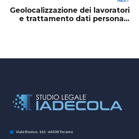
NEXT
ACN
Geolocalizzazione dei lavoratori
e trattamento dati personali:
tra evoluzione normativa e
recente giurisprudenza.
Commento a Cass. Civ. sez. I,
ord. 9374/2026
Viale Bovio n. 161 - 64100 Teramo