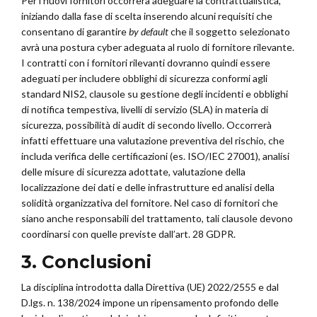
Per i nuovi fornitori occorrerà adeguare la contrattualistica,
iniziando dalla fase di scelta inserendo alcuni requisiti che
consentano di garantire
by default
che il soggetto selezionato
avrà una postura cyber adeguata al ruolo di fornitore rilevante.
I contratti con i fornitori rilevanti dovranno quindi essere
adeguati per includere obblighi di sicurezza conformi agli
standard NIS2, clausole su gestione degli incidenti e obblighi
di notifica tempestiva, livelli di servizio (SLA) in materia di
sicurezza, possibilità di audit di secondo livello. Occorrerà
infatti effettuare una valutazione preventiva del rischio, che
includa verifica delle certificazioni (es. ISO/IEC 27001), analisi
delle misure di sicurezza adottate, valutazione della
localizzazione dei dati e delle infrastrutture ed analisi della
solidità organizzativa del fornitore. Nel caso di fornitori che
siano anche responsabili del trattamento, tali clausole devono
coordinarsi con quelle previste dall’art. 28 GDPR.
3. Conclusioni
La disciplina introdotta dalla Direttiva (UE) 2022/2555 e dal
D.lgs. n. 138/2024 impone un ripensamento profondo delle