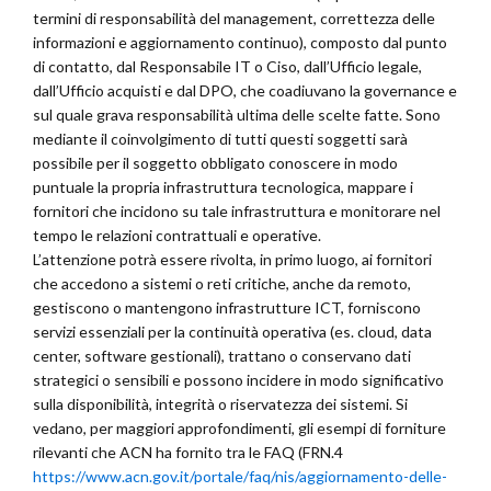
termini di responsabilità del management, correttezza delle
informazioni e aggiornamento continuo), composto dal punto
di contatto, dal Responsabile IT o Ciso, dall’Ufficio legale,
dall’Ufficio acquisti e dal DPO, che coadiuvano la governance e
sul quale grava responsabilità ultima delle scelte fatte. Sono
mediante il coinvolgimento di tutti questi soggetti sarà
possibile per il soggetto obbligato conoscere in modo
puntuale la propria infrastruttura tecnologica, mappare i
fornitori che incidono su tale infrastruttura e monitorare nel
tempo le relazioni contrattuali e operative.
L’attenzione potrà essere rivolta, in primo luogo, ai fornitori
che accedono a sistemi o reti critiche, anche da remoto,
gestiscono o mantengono infrastrutture ICT, forniscono
servizi essenziali per la continuità operativa (es. cloud, data
center, software gestionali), trattano o conservano dati
strategici o sensibili e possono incidere in modo significativo
sulla disponibilità, integrità o riservatezza dei sistemi. Si
vedano, per maggiori approfondimenti, gli esempi di forniture
rilevanti che ACN ha fornito tra le FAQ (FRN.4
https://www.acn.gov.it/portale/faq/nis/aggiornamento-delle-