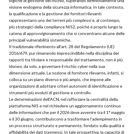
logiche di gestione del rischio, superando definitivamente una
visione endogena della sicurezza informatica. In tale contesto,
la qualificazione e la gestione dei fornitori rilevanti
rappresentano uno dei terreni più complessi e, al contempo,
più strategici della compliance NIS2, poiché è proprio lungo la
catena di approvvigionamento che si concentrano alcune delle
principali vulnerabilità sistemiche.
Il tradizionale riferimento all’art. 28 del Regolamento (UE)
2016/679, pur rimanendo imprescindibile nella disciplina dei
rapporti tra titolare e responsabile del trattamento, non è più
idoneo, da solo, a governare il rischio cyber nella sua
dimensione attuale. La nozione di fornitore rilevante, infatti, si
colloca su un piano diverso e più ampio, che impone alle
organizzazioni di adottare criteri autonomi di identificazione e
strumenti più evoluti di gestione e controllo.
Le determinazioni dell’ACN, nel rafforzare la centralità della
piattaforma NIS e nel richiedere un aggiornamento continuo
delle informazioni che per il 2026 deve avvenire tra il 1° maggio
e il 30 giugno, contribuiscono a trasformare l’adempimento in
un processo strutturato e permanente, fondato sulla qualità e
affidabilità dei dati trasmessi. In tale prospettiva, la capacità di