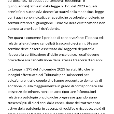
certificante, i presupposti temporali (decennali o
quinquennali) richiesti dalla legge n. 193 del 2023 e quelli
previsti nei successivi decreti attuativi della medesima legge
con i quali sono indicati, per specifiche patologie oncologiche,
termini inferiori di guarigione. Il rilascio della certificazione non
comporta oneri per il richiedente.
Per quanto concerne il periodo di conservazione, l’istanza ed i
relativi allegati sono cancellati trascorsi dieci anni. Stesso
termine deve essere osservato dai soggetti deputati a
ricevere la certificazione di oblio oncologico, i quali devono
procedere alla cancellazione della stessa trascorsi dieci anni.
La Legge n. 193 del 7 dicembre 2023 ha stabilito che le
indagini effettuate dal Tribunale per i minorenni per
selezionare, tra le coppie che hanno presentato domanda di
adozione, quella maggiormente in grado di corrispondere alle
esigenze del minore, non possono riportare informazioni
relative a patologie oncologiche pregresse quando siano
trascorsi più di dieci anni dalla conclusione del trattamento
attivo della patologia, in assenza di recidive o ricadute, o più di
cinque anni se la patologia è insorta prima del compimento del