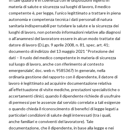
In tale quadro e in coerenza con le disposizioni vigenti in
materia di salute e sicurezza sui luoghi di lavoro, il medico
competente è, per legge, l’unico legittimato a trattare in piena
autonomia e competenza tecnica i dati personali di natura
sanitaria indispensabili per tutelare la salute e la sicurezza dei
luoghi di lavoro, non potendo informazioni relative alla diagnosi
o all’anamnesi del lavoratore essere in alcun modo trattate dal
datore di lavoro (D.Lgs. 9 aprile 2008, n. 81, spec. art. 41;
documento di indirizzo del 13 maggio 2021 “Protezione dei
dati – Il ruolo del medico competente in materia di sicurezza
sul luogo di lavoro, anche con riferimento al contesto
emergenziale”, doc. web n. 9585367) In generale, nella
ordinaria gestione del rapporto con il dipendente, il datore di
lavoro è legittimato ad acquisire documentazione relativa
all’́effettuazione di visite mediche, prestazioni specialistiche o
accertamenti clinici, quando il dipendente richiede di usufruire
di permessi per le assenze dal servizio correlate a tali esigenze
o quando chieda il riconoscimento di benefici di legge legati a
particolari condizioni di salute degli interessati (tra i quali,
anche familiari e conviventi del lavoratore). Tale
documentazione, che il dipendente, in base alla legge e nei