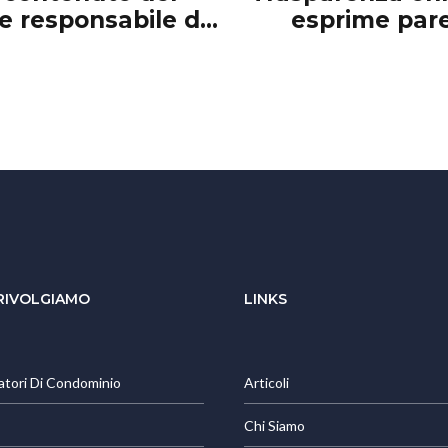
 e responsabile del
esprime pare
standar
 RIVOLGIAMO
LINKS
atori Di Condominio
Articoli
Chi Siamo