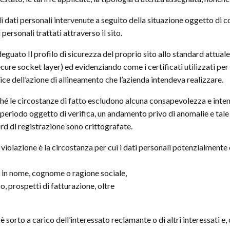
di dati personali intervenute a seguito della situazione oggetto di 
i personali trattati attraverso il sito.
deguato Il profilo di sicurezza del proprio sito allo standard attu
ure socket layer) ed evidenziando come i certificati utilizzati per 
e dell’azione di allineamento che l’azienda intendeva realizzare.
 le circostanze di fatto escludono alcuna consapevolezza e intenzi
l periodo oggetto di verifica, un andamento privo di anomalie e tale d
ord di registrazione sono crittografate.
violazione è la circostanza per cui i dati personali potenzialmente 
 in nome, cognome o ragione sociale,
co, prospetti di fatturazione, oltre
orto a carico dell’interessato reclamante o di altri interessati e, 