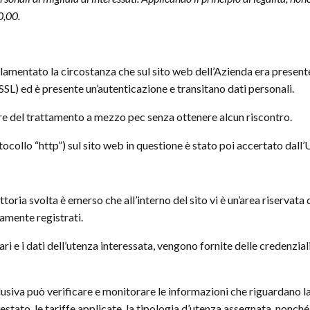
0,00.
a lamentato la circostanza che sul sito web dell’Azienda era presente
 SSL) ed è presente un’autenticazione e transitano dati personali.
are del trattamento a mezzo pec senza ottenere alcun riscontro.
rotocollo “http”) sul sito web in questione è stato poi accertato dall’
ttoria svolta è emerso che all’interno del sito vi è un’area riservata
vamente registrati.
sari e i dati dell’utenza interessata, vengono fornite delle credenzi
sclusiva può verificare e monitorare le informazioni che riguardano l
restato, le tariffe applicate, la tipologia d’utenza assegnata, nonch