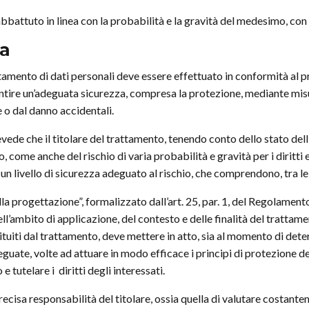
 abbattuto in linea con la probabilità e la gravità del medesimo, con r
ia
trattamento di dati personali deve essere effettuato in conformità al pr
antire un’adeguata sicurezza, compresa la protezione, mediante mi
ne o dal danno accidentali.
evede che il titolare del trattamento, tenendo conto dello stato dell’
o, come anche del rischio di varia probabilità e gravità per i diritti 
livello di sicurezza adeguato al rischio, che comprendono, tra le alt
dalla progettazione”, formalizzato dall’art. 25, par. 1, del Regolament
dell’ambito di applicazione, del contesto e delle finalità del tratta
ostituiti dal trattamento, deve mettere in atto, sia al momento di det
uate, volte ad attuare in modo efficace i principi di protezione dei
e tutelare i diritti degli interessati.
cisa responsabilità del titolare, ossia quella di valutare costante