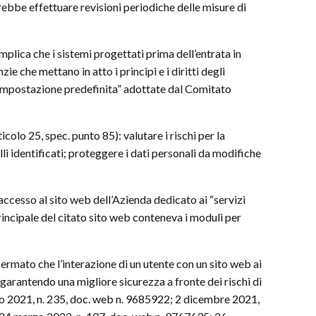
vrebbe effettuare revisioni periodiche delle misure di
mplica che i sistemi progettati prima dell’entrata in
 che mettano in atto i principi e i diritti degli
er impostazione predefinita” adottate dal Comitato
ticolo 25, spec. punto 85): valutare i rischi per la
lli identificati; proteggere i dati personali da modifiche
l’accesso al sito web dell’Azienda dedicato ai “servizi
principale del citato sito web conteneva i moduli per
fermato che l’interazione di un utente con un sito web ai
, garantendo una migliore sicurezza a fronte dei rischi di
iugno 2021, n. 235, doc. web n. 9685922; 2 dicembre 2021,