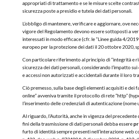
appropriati di trattamento e se le misure scelte contrasti
sicurezza poste a presidio e tutela dei dati personali.
L’obbligo di mantenere, verificare e aggiornare, ove neces
vigore del Regolamento devono essere sottoposti a verifi
interessati in modo efficace (cfr. le “Linee guida 4/201
europeo per la protezione dei dati il 20 ottobre 2020, sp
Con particolare riferimento al principio di “integrità e ris
sicurezza dei dati personali, considerando l’impatto sui d
e accessi non autorizzati e accidentali durante il loro t
Ciò premesso, sulla base degli elementi acquisiti e dei fa
online” avveniva tramite il protocollo di rete “http” (hyp
l’inserimento delle credenziali di autenticazione (nome 
Al riguardo, l’Autorità, anche in vigenza del precedente
fini della trasmissione di dati personali debba essere
pr
furto di identità sempre presenti nell’interazione web co