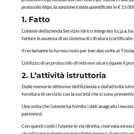
protocollo https, la sanzione è stata quantificata in € 15.00
1. Fatto
L’utente dell’azienda Servizio Idrico Integrato S.c.p.a. h
fatture in assenza di un sistema di cifratura (certificato
Il reclamante lo ha reso noto per ben due volte al Titol
L’utilizzo di un protocollo di rete non sicuro (quale il p
2. L’attività istruttoria
Dalle memorie difensive dell’Azienda e dall’attività istru
fornitura di servizio con la società che si sono preventi
Una volta che l’utente ha fornito i dati anagrafici neces
password.
Con questi codici l’utente in via diretta, riservata ed e
visualizzare e stampare le bollette emesse, il servizio p