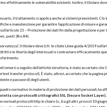
no effettivamente le vulnerabilità esistenti. Inoltre, il titolare do
sario, il trattamento si applica anche ai sistemi preesistenti. Ciò i
che e manutenzione per garantire l’applicazione di misure e garanzie
9 sull’articolo 25 – Protezione dei dati fin dalla progettazione e p
ec. punti 38 e 84).
ervatezza”, il titolare deve (cfr. le citate Linee guida 4/2019 sull’ar
iritti e le libertà degli interessati e contrastare efficacemente que
rasferimento.
tti emersi a seguito dell’attività istruttoria, è stato accertato che 
ertext transfer protocol). È stato, altresì, accertato che la pagina 
utente e password) degli utenti.
 quadro normativo in materia di protezione dei dati personali, ha af
otetta con protocolli crittografici SSL (Secure Socket Layer)
n normali protocolli http in chiaro (v., tra gli altri, provv.ti 10 g