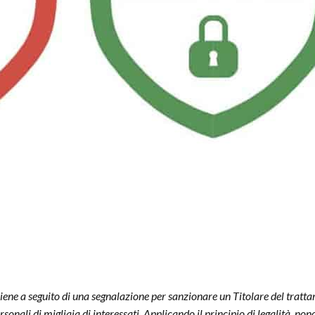
iene a seguito di una segnalazione per sanzionare un Titolare del tratta
rsonali di migliaia di interessati. Applicando il principio di legalità, no