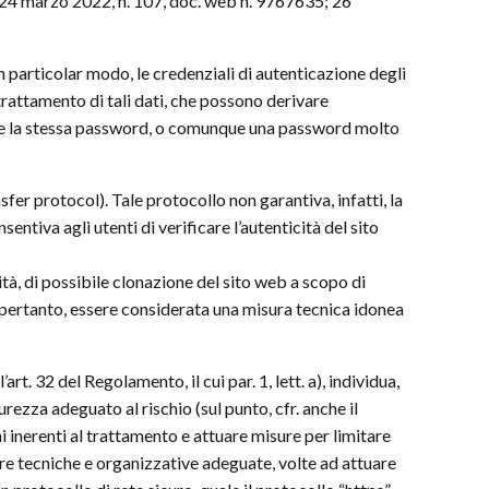
 24 marzo 2022, n. 107, doc. web n. 9767635; 26
in particolar modo, le credenziali di autenticazione degli
 trattamento di tali dati, che possono derivare
izzare la stessa password, o comunque una password molto
fer protocol). Tale protocollo non garantiva, infatti, la
sentiva agli utenti di verificare l’autenticità del sito
ntità, di possibile clonazione del sito web a scopo di
a, pertanto, essere considerata una misura tecnica idonea
’art. 32 del Regolamento, il cui par. 1, lett. a), individua,
rezza adeguato al rischio (sul punto, cfr. anche il
i inerenti al trattamento e attuare misure per limitare
sure tecniche e organizzative adeguate, volte ad attuare