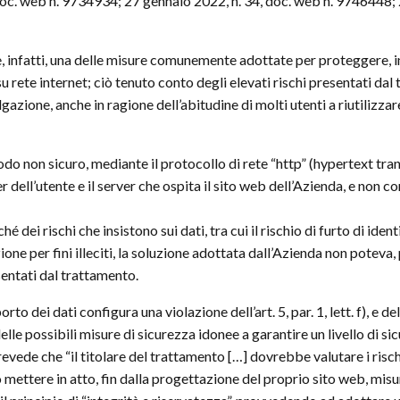
doc. web n. 9734934; 27 gennaio 2022, n. 34, doc. web n. 9746448;
e, è, infatti, una delle misure comunemente adottate per proteggere, 
su rete internet; ciò tenuto conto degli elevati rischi presentati dal
vulgazione, anche in ragione dell’abitudine di molti utenti a riutil
odo non sicuro, mediante il protocollo di rete “http” (hypertext trans
 dell’utente e il server che ospita il sito web dell’Azienda, e non con
é dei rischi che insistono sui dati, tra cui il rischio di furto di ide
zione per fini illeciti, la soluzione adottata dall’Azienda non potev
sentati dal trattamento.
to dei dati configura una violazione dell’art. 5, par. 1, lett. f), e dell
le possibili misure di sicurezza idonee a garantire un livello di sicu
evede che “il titolare del trattamento […] dovrebbe valutare i risch
uto mettere in atto, fin dalla progettazione del proprio sito web, mi