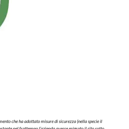
mento che ha adottato misure di sicurezza (nella specie il
nostante nel frattempo l’azienda avesse migrato il sito sotto