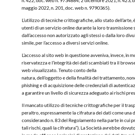
n. 422, doc. web n. 9734884; 2 dicembre 2021, n. 423, 
maggio 2022, n. 201, doc. web n. 9790365).
L’utilizzo di tecniche crittografiche, allo stato dell’art
utenti di un servizio online durante la loro trasmissione 
dall’accesso non autorizzato agli stessi o dalla loro di
simile, per l’accesso a diversi servizi online.
L’accesso al sito web in questione avveniva, invece, in m
riservatezza e l’integrità dei dati scambiati tra il browser
web visualizzato. Tenuto conto della
natura, dell’oggetto e della finalità del trattamento, nonch
phishing e di acquisizione delle credenziali di autentica
a garantire un livello di sicurezza adeguato ai rischi pre
Il mancato utilizzo di tecniche crittografiche per il traspor
peraltro, espressamente la cifratura dei dati come una del
considerando n. 83 del Regolamento nella parte in cui pr
tali rischi, quali la cifratura”). La Società avrebbe dov