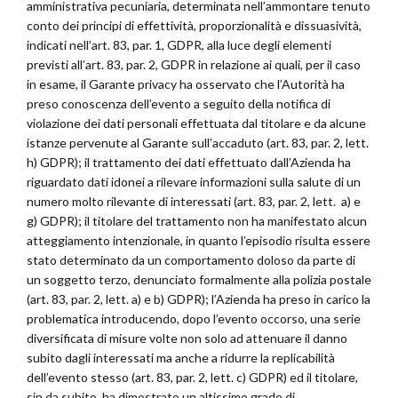
amministrativa pecuniaria, determinata nell’ammontare tenuto
conto dei principi di effettività, proporzionalità e dissuasività,
indicati nell’art. 83, par. 1, GDPR, alla luce degli elementi
previsti all’art. 83, par. 2, GDPR in relazione ai quali, per il caso
in esame, il Garante privacy ha osservato che l’Autorità ha
preso conoscenza dell’evento a seguito della notifica di
violazione dei dati personali effettuata dal titolare e da alcune
istanze pervenute al Garante sull’accaduto (art. 83, par. 2, lett.
h) GDPR); il trattamento dei dati effettuato dall’Azienda ha
riguardato dati idonei a rilevare informazioni sulla salute di un
numero molto rilevante di interessati (art. 83, par. 2, lett. a) e
g) GDPR); il titolare del trattamento non ha manifestato alcun
atteggiamento intenzionale, in quanto l’episodio risulta essere
stato determinato da un comportamento doloso da parte di
un soggetto terzo, denunciato formalmente alla polizia postale
(art. 83, par. 2, lett. a) e b) GDPR); l’Azienda ha preso in carico la
problematica introducendo, dopo l’evento occorso, una serie
diversificata di misure volte non solo ad attenuare il danno
subito dagli interessati ma anche a ridurre la replicabilità
dell’evento stesso (art. 83, par. 2, lett. c) GDPR) ed il titolare,
sin da subito, ha dimostrato un altissimo grado di