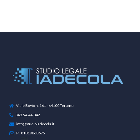
Lombardia
Viale Bovio n. 161 - 64100 Teramo
348.54.44.842
info@studioiadecola.it
PI. 01819860675