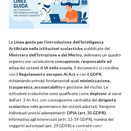
Le
Linee guida per l’introduzione dell’Intelligenza
Artificiale nelle istituzioni scolastiche
, pubblicate dal
Ministero dell’Istruzione e del Merito
, delineano un quadro
organico per un’adozione
consapevole, responsabile ed
etica
dei sistemi di
IA nella scuola
. Il documento si coordina
con il
Regolamento europeo AI Act
e con il
GDPR
,
richiamando principi fondamentali quali
minimizzazione,
trasparenza, accountability
e gestione del rischio. Le
istituzioni scolastiche sono qualificate come
deployer
ai sensi
dell’art. 3 AI Act, con conseguente centralità del
dirigente
scolastico
nella governance dei sistemi adottati. Vengono
individuati precisi adempimenti:
DPIA (art. 35 GDPR)
,
informativa agli interessati (artt. 13-14 GDPR), nomina dei
soggetti autorizzati (art. 29 GDPR) e contratti con i