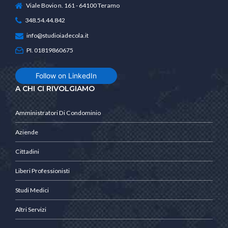
Viale Bovio n. 161 - 64100 Teramo
348.54.44.842
info@studioiadecola.it
PI. 01819860675
Follow on LinkedIn
A CHI CI RIVOLGIAMO
Amministratori Di Condominio
Aziende
Cittadini
Liberi Professionisti
Studi Medici
Altri Servizi