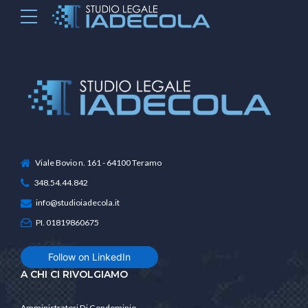
Viale Bovio n. 161 - 64100 Teramo
348.54.44.842
info@studioiadecola.it
PI. 01819860675
Follow on LinkedIn
A CHI CI RIVOLGIAMO
Amministratori Di Condominio