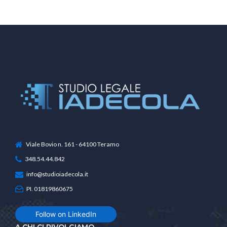
Viale Bovio n. 161 - 64100 Teramo
348.54.44.842
info@studioiadecola.it
PI. 01819860675
Follow on LinkedIn
A CHI CI RIVOLGIAMO