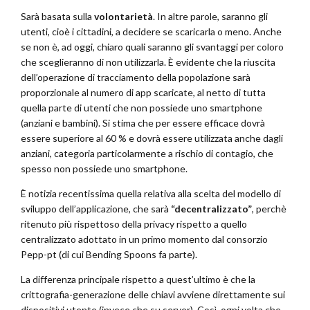
Sarà basata sulla
volontarietà
. In altre parole, saranno gli
utenti, cioè i cittadini, a decidere se scaricarla o meno. Anche
se non è, ad oggi, chiaro quali saranno gli svantaggi per coloro
che sceglieranno di non utilizzarla. È evidente che la riuscita
dell’operazione di tracciamento della popolazione sarà
proporzionale al numero di app scaricate, al netto di tutta
quella parte di utenti che non possiede uno smartphone
(anziani e bambini). Si stima che per essere efficace dovrà
essere superiore al 60 % e dovrà essere utilizzata anche dagli
anziani, categoria particolarmente a rischio di contagio, che
spesso non possiede uno smartphone.
È notizia recentissima quella relativa alla scelta del modello di
sviluppo dell’applicazione, che sarà
“decentralizzato”
, perchè
ritenuto più rispettoso della privacy rispetto a quello
centralizzato adottato in un primo momento dal consorzio
Pepp-pt (di cui Bending Spoons fa parte).
La differenza principale rispetto a quest’ultimo è che la
crittografia-generazione delle chiavi avviene direttamente sui
dispositivi utente (invece che su server). Così, ogni volta che