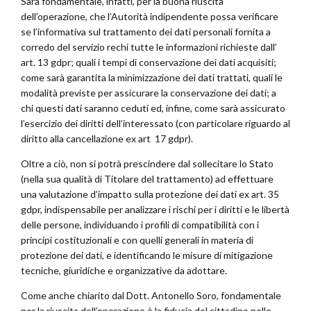
Sarà fondamentale, infatti, per la buona riuscita
dell’operazione, che l’Autorità indipendente possa verificare
se l’informativa sul trattamento dei dati personali fornita a
corredo del servizio rechi tutte le informazioni richieste dall’
art. 13 gdpr; quali i tempi di conservazione dei dati acquisiti;
come sarà garantita la minimizzazione dei dati trattati, quali le
modalità previste per assicurare la conservazione dei dati; a
chi questi dati saranno ceduti ed, infine, come sarà assicurato
l’esercizio dei diritti dell’interessato (con particolare riguardo al
diritto alla cancellazione ex art 17 gdpr).
Oltre a ciò, non si potrà prescindere dal sollecitare lo Stato
(nella sua qualità di Titolare del trattamento) ad effettuare
una valutazione d’impatto sulla protezione dei dati ex art. 35
gdpr, indispensabile per analizzare i rischi per i diritti e le libertà
delle persone, individuando i profili di compatibilità con i
principi costituzionali e con quelli generali in materia di
protezione dei dati, e identificando le misure di mitigazione
tecniche, giuridiche e organizzative da adottare.
Come anche chiarito dal Dott. Antonello Soro, fondamentale
per la riuscita dell’operazione è la fiducia del cittadino nelle