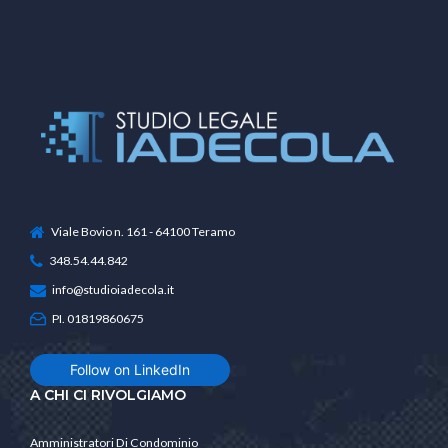
Viale Bovio n. 161 - 64100 Teramo
348.54.44.842
info@studioiadecola.it
PI. 01819860675
Follow on LinkedIn
A CHI CI RIVOLGIAMO
Amministratori Di Condominio