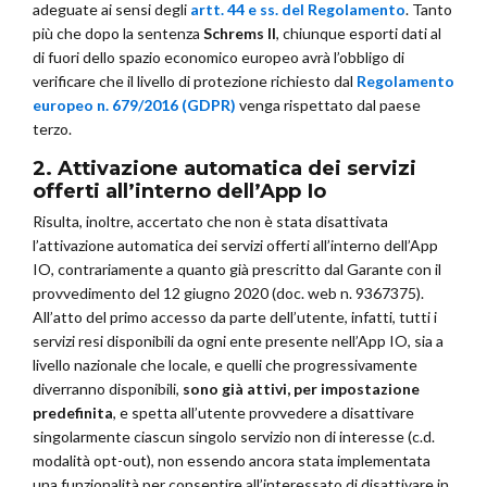
adeguate ai sensi degli
artt. 44 e ss. del Regolamento
. Tanto
più che dopo la sentenza
Schrems II
, chiunque esporti dati al
di fuori dello spazio economico europeo avrà l’obbligo di
verificare che il livello di protezione richiesto dal
Regolamento
europeo n. 679/2016 (GDPR)
venga rispettato dal paese
terzo.
2. Attivazione automatica dei servizi
offerti all’interno dell’App Io
Risulta, inoltre, accertato che non è stata disattivata
l’attivazione automatica dei servizi offerti all’interno dell’App
IO, contrariamente a quanto già prescritto dal Garante con il
provvedimento del 12 giugno 2020 (doc. web n. 9367375).
All’atto del primo accesso da parte dell’utente, infatti, tutti i
servizi resi disponibili da ogni ente presente nell’App IO, sia a
livello nazionale che locale, e quelli che progressivamente
diverranno disponibili,
sono già attivi, per impostazione
predefinita
, e spetta all’utente provvedere a disattivare
singolarmente ciascun singolo servizio non di interesse (c.d.
modalità opt-out), non essendo ancora stata implementata
una funzionalità per consentire all’interessato di disattivare in