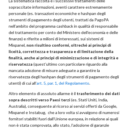
La sistematica raccolta e i successivi trattamenti delle
sopraccitate informazioni, aventi carattere estremamente
personale (es. transazioni economiche e hashpan degli
strumenti di pagamento degli utenti, trattati da PagoPA
nell’ambito del programma cashback in qualità di responsabile
del trattamento per conto del Ministero dell’economia e delle
finanze) e riferite a milioni di interessati, sui sistemi di
Mixpanel,
non risultino conformi, oltreché ai principi di
liceità, correttezza e trasparenza e di limitazione della
finalità, anche ai principi di minimizzazione e di integrità e
riservatezza
(quest’ultimo con particolare riguardo alla
mancata adozione di misure adeguate a garantire la
riservatezza degli hashpan degli strumenti di pagamento degli
utenti) di cui all’
art. 5, par. 1, del Regolamento
.
Altro elemento di assoluto allarme è il
trasferimento dei dati
sopra descritti verso Paesi terzi
(es. Stati Uniti, India,
Australia), conseguente al ricorso ai servizi offerti da Google,
Mixpanel e Instabug, che a loro volta si avvalgono di numerosi
fornitori stabiliti fuori dall’Unione europea, in relazione ai quali
non è stata comprovata, allo stato, l’adozione di garanzie