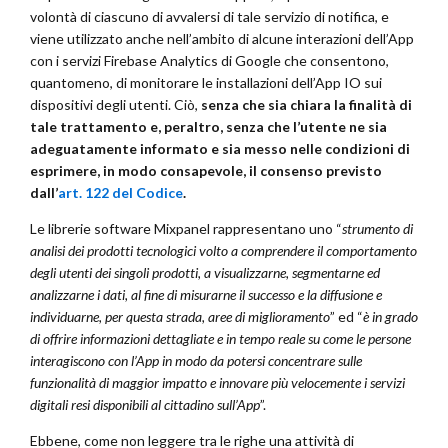
volontà di ciascuno di avvalersi di tale servizio di notifica, e
viene utilizzato anche nell’ambito di alcune interazioni dell’App
con i servizi Firebase Analytics di Google che consentono,
quantomeno, di monitorare le installazioni dell’App IO sui
dispositivi degli utenti. Ciò,
senza che sia chiara la finalità di
tale trattamento e, peraltro, senza che l’utente ne sia
adeguatamente informato e sia messo nelle condizioni di
esprimere, in modo consapevole, il consenso previsto
dall’
art. 122 del Codice
.
Le librerie software Mixpanel rappresentano uno “
strumento di
analisi dei prodotti tecnologici volto a comprendere il comportamento
degli utenti dei singoli prodotti, a visualizzarne, segmentarne ed
analizzarne i dati, al fine di misurarne il successo e la diffusione e
individuarne, per questa strada, aree di miglioramento
” ed “
è in grado
di offrire informazioni dettagliate e in tempo reale su come le persone
interagiscono con l’App in modo da potersi concentrare sulle
funzionalità di maggior impatto e innovare più velocemente i servizi
digitali resi disponibili al cittadino sull’App
”.
Ebbene, come non leggere tra le righe una attività di