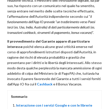
relazione tecnica. Il Ministero dell’Innovazione digitale, da par
suo, ha risposto con un comunicato nel quale ha smentito,
senza entrare nel merito delle scelte tecniche effettuate,
l’affermazione dell’Autorità indipendente secondo cui “
il
funzionamento dell’App IO prevede “un trasferimento verso Paesi
terzi (es. Usa, India, Australia) di dati particolarmente delicati (es.
transazioni cashback, strumenti di pagamento, bonus vacanze)
”.
Il provvedimento del Garante appare di particolare
interesse
poiché elenca alcune gravi criticità emerse nel
corso di approfondimenti istruttori disposti dall’Autorità, in
ragione dei rischi di elevata probabilità e gravità che
presentano per i diritti e le libertà degli interessati. Allo stesso
modo desta qualche perplessità la mancata ammissione di ogni
addebito di colpa del Ministero (e di PagoPA) che, tuttavia ha
invocato il parere favorevole del Garante a tutti i servizi forniti
dall’App IO fra cui il
Cashback
e il Bonus Vacanze.
Sommario
Interazione con i servizi Google e con le librerie