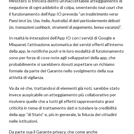
Ministero si trincera dietro un’inaccettabile atteggiamento di
negazione di ogni addebito di colpa, smentendo
tout court
che
il funzionamento dell’App IO preveda “
un trasferimento verso
Paesi terzi (es. Usa, India, Australia) di dati particolarmente delicati
(es. transazioni cashback, strumenti di pagamento, bonus vacanze)
”.
In realtà le interazioni dell’App IO con i servizi di Google e
Mixpanel, l’attivazione automatica dei servizi offerti all’interno
della app, le notifiche push e le loro modalità di funzionamento
sono per forza di cose note agli sviluppatori della app, che
probabilmente si sarebbero dovuti aspettare un richiamo
formale da parte del Garante nello svolgimento della sua
attività di vigilanza.
Va da sè che, trattandosi di elementi già noti, sarebbe stato
invece auspicabile un atteggiamento più collaborativo per
risolvere quelle che a tutti gli effetti rappresentato gravi
criticità in tema di trattamento dati e tutelare la credibilità
della app “di Stato” e, più in generale, la fiducia dei cittadini
nelle istituzioni.
Da parte sua il Garante privacy, che come anche