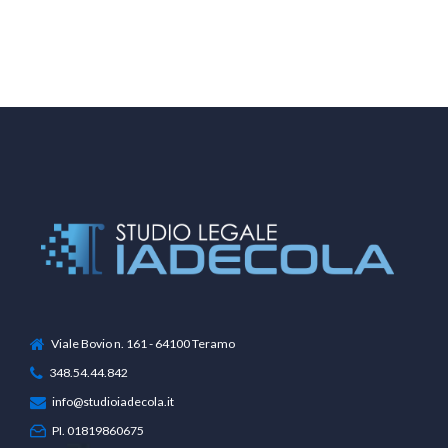
Viale Bovio n. 161 - 64100 Teramo
348.54.44.842
info@studioiadecola.it
PI. 01819860675