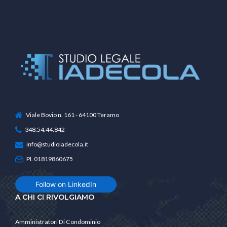
Viale Bovio n. 161 - 64100 Teramo
348.54.44.842
info@studioiadecola.it
PI. 01819860675
Follow on LinkedIn
A CHI CI RIVOLGIAMO
Amministratori Di Condominio