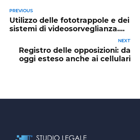
PREVIOUS
Utilizzo delle fototrappole e dei
sistemi di videosorveglianza.
Provvedimenti del Garante
NEXT
privacy per illiceità del
Registro delle opposizioni: da
trattamento dei dati personali
oggi esteso anche ai cellulari
effettuato in violazione degli
artt. 5, 12, 13, 14, 28, 35 e 37 del
gdpr.