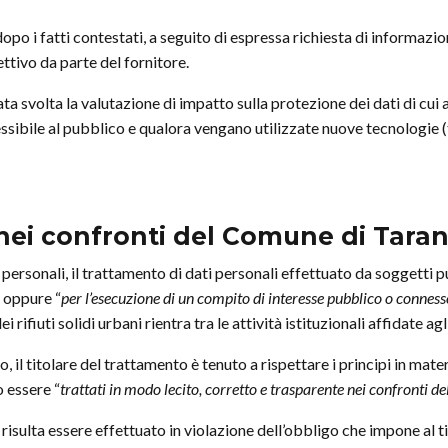
dopo i fatti contestati, a seguito di espressa richiesta di informazi
ttivo da parte del fornitore.
tata svolta la valutazione di impatto sulla protezione dei dati di cui a
ssibile al pubblico e qualora vengano utilizzate nuove tecnologie (t
ia nei confronti del Comune di Tara
i personali, il trattamento di dati personali effettuato da soggetti p
” oppure “
per l’esecuzione di un compito di interesse pubblico o connesso a
 dei rifiuti solidi urbani rientra tra le attività istituzionali affidate agli
il titolare del trattamento è tenuto a rispettare i principi in materia 
o essere “
trattati in modo lecito, corretto e trasparente nei confronti de
isulta essere effettuato in violazione dell’obbligo che impone al ti