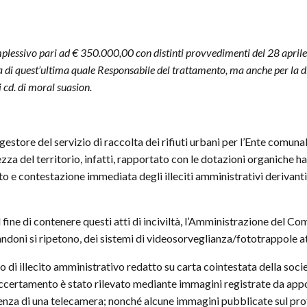
plessivo pari ad € 350.000,00 con distinti provvedimenti del 28 april
a di quest’ultima quale Responsabile del trattamento, ma anche per la d
i cd. di moral suasion.
estore del servizio di raccolta dei rifiuti urbani per l’Ente comuna
za del territorio, infatti, rapportato con le dotazioni organiche ha
to e contestazione immediata degli illeciti amministrativi derivan
l fine di contenere questi atti di inciviltà, l’Amministrazione del 
 abbandoni si ripetono, dei sistemi di videosorveglianza/fototrappole
o di illecito amministrativo redatto su carta cointestata della soci
l’accertamento è stato rilevato mediante immagini registrate da ap
enza di una telecamera; nonché alcune immagini pubblicate sul pro