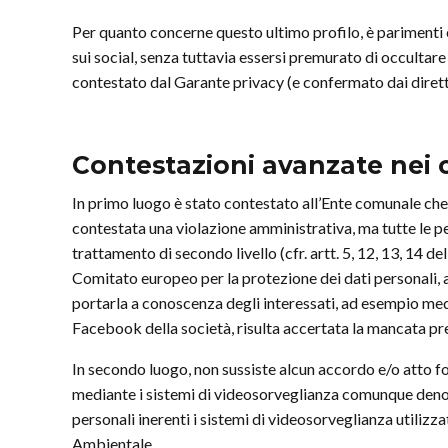
Per quanto concerne questo ultimo profilo, è parimenti 
sui social, senza tuttavia essersi premurato di occultar
contestato dal Garante privacy (e confermato dai diretti 
Contestazioni avanzate nei 
In primo luogo è stato contestato all’Ente comunale che il
contestata una violazione amministrativa, ma tutte le p
trattamento di secondo livello (cfr. artt. 5, 12, 13, 14 de
Comitato europeo per la protezione dei dati personali, a
portarla a conoscenza degli interessati, ad esempio medi
Facebook della società, risulta accertata la mancata pr
In secondo luogo, non sussiste alcun accordo e/o atto fo
mediante i sistemi di videosorveglianza comunque denom
personali inerenti i sistemi di videosorveglianza utilizza
Ambientale.