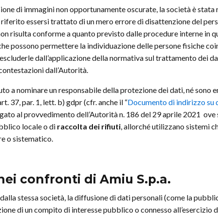
sione di immagini non opportunamente oscurate, la società è stata r
 riferito essersi trattato di un mero errore di disattenzione del p
on risulta conforme a quanto previsto dalle procedure interne in qu
he possono permettere la individuazione delle persone fisiche coinvo
 escluderle dall’applicazione della normativa sul trattamento dei d
ontestazioni dall’Autorità.
eduto a nominare un responsabile della protezione dei dati, né sono
. 37, par. 1, lett. b) gdpr (cfr. anche il “
Documento di indirizzo su 
egato al provvedimento dell’Autorità n. 186 del 29 aprile 2021 ove 
bblico locale o di
raccolta dei rifiuti
, allorché utilizzano sistemi c
re o sistematico.
 nei confronti di Amiu S.p.a.
lla stessa società, la diffusione di dati personali (come la pubbli
uzione di un compito di interesse pubblico o connesso all’esercizio d