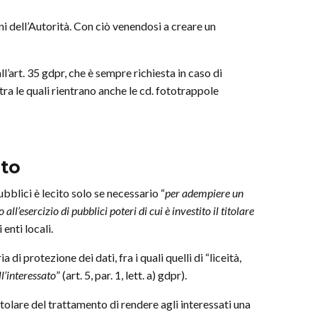
oni dell’Autorità. Con ciò venendosi a creare un
ll’art. 35 gdpr, che è sempre richiesta in caso di
ra le quali rientrano anche le cd. fototrappole
nto
ubblici è lecito solo se necessario “
per adempiere un
ll’esercizio di pubblici poteri di cui è investito il titolare
 enti locali.
di protezione dei dati, fra i quali quelli di “liceità,
ll’interessato
” (art. 5, par. 1, lett. a) gdpr).
tolare del trattamento di rendere agli interessati una