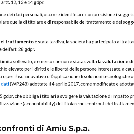
artt. 12, 13 e 14 gdpr.
one dei dati personali, occorre identificare con precisione i soggetti
olare quella di titolare e di responsabile del trattamento e dei sogg
del trattamento
è stata tardiva, la società ha partecipato al tratt
 dell’art. 28 gdpr.
ttimità sollevato, è emerso che non è stata svolta la
valutazione d
o elevato per i diritti e le libertà delle persone interessate, a ca
o per l’uso innovativo o l’applicazione di soluzioni tecnologiche o
 dati
(WP248) adottate il 4 aprile 2017, come modificate e adottate
35 gdpr, che obbliga i titolari a svolgere la valutazione di impatto
izzazione (accountability) del titolare nei confronti del trattamen
onfronti di Amiu S.p.a.