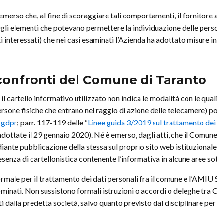
emerso che, aI fine di scoraggiare tali comportamenti, il fornitor
e gli elementi che potevano permettere la individuazione delle perso
interessati) che nei casi esaminati l’Azienda ha adottato misure ins
confronti del Comune di Taranto
 cartello informativo utilizzato non indica le modalità con le quali 
ersone fisiche che entrano nel raggio di azione delle telecamere) 
l
gdpr
; parr. 117-119 delle “
Linee guida 3/2019 sul trattamento dei 
dottate il 29 gennaio 2020). Né è emerso, dagli atti, che il Comun
ante pubblicazione della stessa sul proprio sito web istituzionale.
esenza di cartellonistica contenente l’informativa in alcune aree s
rmale per il trattamento dei dati personali fra il comune e l’AMIU S
inati. Non sussistono formali istruzioni o accordi o deleghe tra 
ti dalla predetta società, salvo quanto previsto dal disciplinare per 