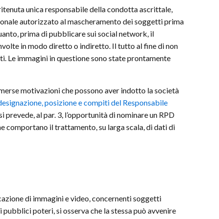
itenuta unica responsabile della condotta ascrittale,
ersonale autorizzato al mascheramento dei soggetti prima
anto, prima di pubblicare sui social network, il
lte in modo diretto o indiretto. Il tutto al fine di non
ati. Le immagini in questione sono state prontamente
 emerse motivazioni che possono aver indotto la società
designazione, posizione e compiti del Responsabile
si prevede, al par. 3, l’opportunità di nominare un RPD
he comportano il trattamento, su larga scala, di dati di
cazione di immagini e video, concernenti soggetti
i pubblici poteri, si osserva che la stessa può avvenire