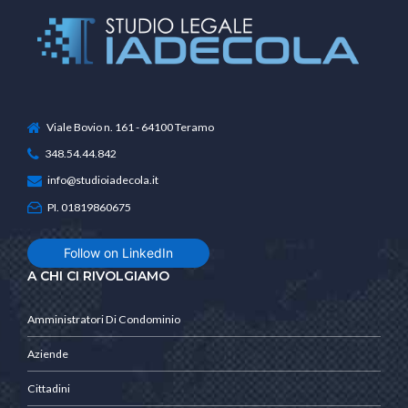
Viale Bovio n. 161 - 64100 Teramo
348.54.44.842
info@studioiadecola.it
PI. 01819860675
Follow on LinkedIn
A CHI CI RIVOLGIAMO
Amministratori Di Condominio
Aziende
Cittadini