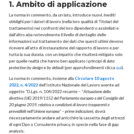
1. Ambito di applicazione
La norma in commento, da un lato, introduce nuovi, inediti
obblighi per i datori di lavoro (nella loro qualità di Titolari del
trattamento) nei confronti dei loro dipendenti o assimilati e
dall’altro alza notevolmente il livello di dettaglio delle
informazioni sul trattamento dei dati che questi ultimi devono
ricevere all’atto di instaurazione del rapporto di lavoro e per
tutta la sua durata, con un impatto che risulterà mitigato solo
per quelle realtà che hanno ben applicato i principi di
data
protection by design
e
by default
(per approfondimenti clicca
qui
).
La norma in commento, insieme alla
Circolare 10 agosto
2022, n. 4/2022
dell’Istituto Nazionale del Lavoro avente ad
oggetto “D.Lgs. n. 104/2022 recante – “
Attuazione della
direttiva (UE) 2019/1152 del Parlamento europeo e del Consiglio del
20 giugno 2019, relativa a condizioni di lavoro trasparenti e
prevedibili nell’Unione europea” – prime indicazioni,
dovrà
necessariamente andare ad arricchire la cassetta degli attrezzi
di ogni Dpo o Consulente privacy, in specie nella fase di gap
analysis.