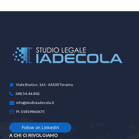
Viale Bovio n. 161 - 64100 Teramo
348.54.44.842
info@studioiadecola.it
PI. 01819860675
Follow on LinkedIn
A CHI CI RIVOLGIAMO