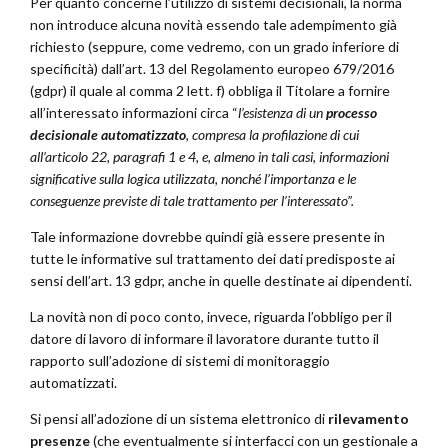
Per quanto concerne l’utilizzo di sistemi decisionali, la norma
non introduce alcuna novità essendo tale adempimento già
richiesto (seppure, come vedremo, con un grado inferiore di
specificità) dall’art. 13 del Regolamento europeo 679/2016
(gdpr) il quale al comma 2 lett. f) obbliga il Titolare a fornire
all’interessato informazioni circa “
l’esistenza di un
processo
decisionale automatizzato
, compresa la profilazione di cui
all’articolo 22, paragrafi 1 e 4, e, almeno in tali casi, informazioni
significative sulla logica utilizzata, nonché l’importanza e le
conseguenze previste di tale trattamento per l’interessato”.
Tale informazione dovrebbe quindi già essere presente in
tutte le informative sul trattamento dei dati predisposte ai
sensi dell’art. 13 gdpr, anche in quelle destinate ai dipendenti.
La novità non di poco conto, invece, riguarda l’obbligo per il
datore di lavoro di informare il lavoratore durante tutto il
rapporto sull’adozione di sistemi di monitoraggio
automatizzati.
Si pensi all’adozione di un sistema elettronico di
rilevamento
presenze
(che eventualmente si interfacci con un gestionale a