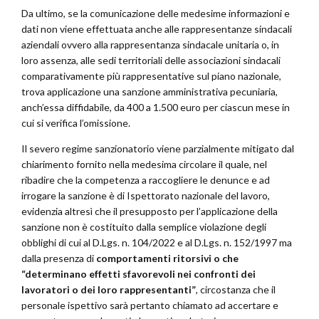
Da ultimo, se la comunicazione delle medesime informazioni e
dati non viene effettuata anche alle rappresentanze sindacali
aziendali ovvero alla rappresentanza sindacale unitaria o, in
loro assenza, alle sedi territoriali delle associazioni sindacali
comparativamente più rappresentative sul piano nazionale,
trova applicazione una sanzione amministrativa pecuniaria,
anch’essa diffidabile, da 400 a 1.500 euro per ciascun mese in
cui si verifica l’omissione.
Il severo regime sanzionatorio viene parzialmente mitigato dal
chiarimento fornito nella medesima circolare il quale, nel
ribadire che
la competenza a raccogliere le denunce e ad
irrogare la sanzione è di Ispettorato nazionale del lavoro,
evidenzia altresì che il presupposto per l’applicazione della
sanzione non è costituito dalla semplice violazione degli
obblighi di cui al D.Lgs. n. 104/2022 e al D.Lgs. n. 152/1997 ma
dalla presenza di
comportamenti ritorsivi o che
“determinano effetti sfavorevoli nei confronti dei
lavoratori o dei loro rappresentanti”
, circostanza che il
personale ispettivo sarà pertanto chiamato ad accertare e