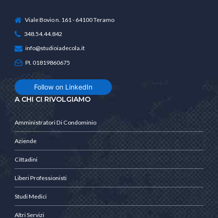
Viale Bovio n. 161 - 64100 Teramo
348.54.44.842
info@studioiadecola.it
PI. 01819860675
Follow on LinkedIn
A CHI CI RIVOLGIAMO
Amministratori Di Condominio
Aziende
Cittadini
Liberi Professionisti
Studi Medici
Altri Servizi