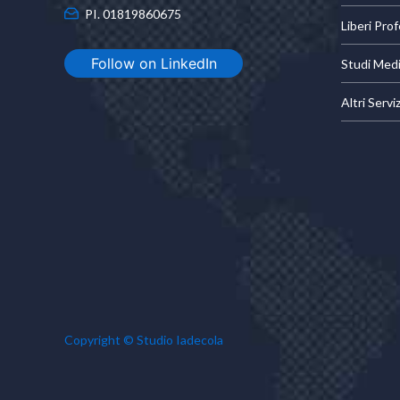
PI. 01819860675
Liberi Prof
Follow on LinkedIn
Studi Medi
Altri Serviz
Copyright © Studio Iadecola