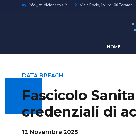
info@studioiadecola.it
Viale Bovio, 161 64100 Teramo
HOME
DATA BREACH
Fascicolo Sanita
credenziali di a
12 Novembre 2025